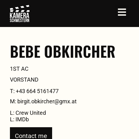
BEBE OBKIRCHER
1ST AC
VORSTAND
T: +43 664 5161477
M: birgit.obkircher@gmx.at
L: Crew United
L: IMDb
Contact me