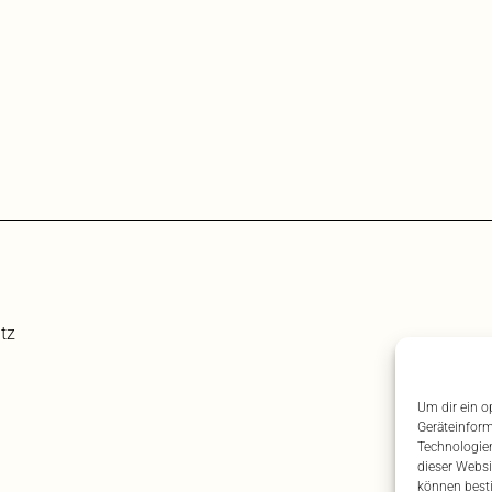
tz
Um dir ein o
Geräteinform
Technologien
dieser Websi
können best