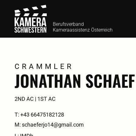
Berufsverband
Kameraassistenz Österreich
CRAMMLER
JONATHAN SCHAEF
2ND AC | 1ST AC
T: +43 66475182128
M: schaeferjo14@gmail.com
L: IMDb